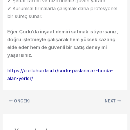
✔ Şeffaf tartım ve hızlı ödeme güven yaratır.
✔ Kurumsal firmalarla çalışmak daha profesyonel
bir süreç sunar.
Eğer Çorlu’da inşaat demiri satmak istiyorsanız,
doğru işletmeyle çalışarak hem yüksek kazanç
elde eder hem de güvenli bir satış deneyimi
yaşarsınız.
https://corluhurdaci.tr/corlu-paslanmaz-hurda-
alan-yerler/
ÖNCEKI
NEXT